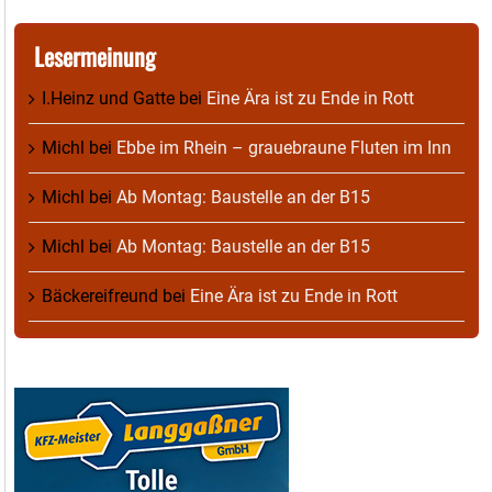
Lesermeinung
I.Heinz und Gatte
bei
Eine Ära ist zu Ende in Rott
Michl
bei
Ebbe im Rhein – grauebraune Fluten im Inn
Michl
bei
Ab Montag: Baustelle an der B15
Michl
bei
Ab Montag: Baustelle an der B15
Bäckereifreund
bei
Eine Ära ist zu Ende in Rott