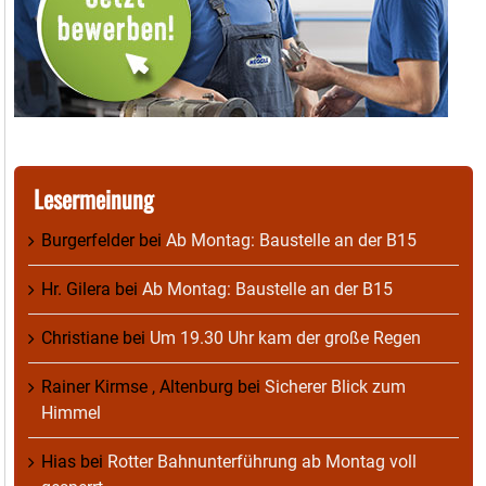
Lesermeinung
Burgerfelder
bei
Ab Montag: Baustelle an der B15
Hr. Gilera
bei
Ab Montag: Baustelle an der B15
Christiane
bei
Um 19.30 Uhr kam der große Regen
Rainer Kirmse , Altenburg
bei
Sicherer Blick zum
Himmel
Hias
bei
Rotter Bahnunterführung ab Montag voll