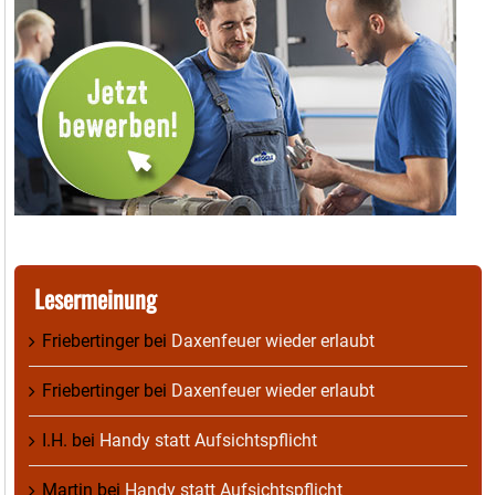
Lesermeinung
Friebertinger
bei
Daxenfeuer wieder erlaubt
Friebertinger
bei
Daxenfeuer wieder erlaubt
I.H.
bei
Handy statt Aufsichtspflicht
Martin
bei
Handy statt Aufsichtspflicht