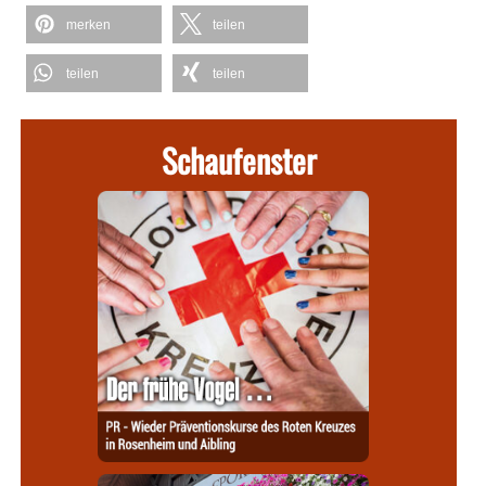
merken
teilen
teilen
teilen
Schaufenster