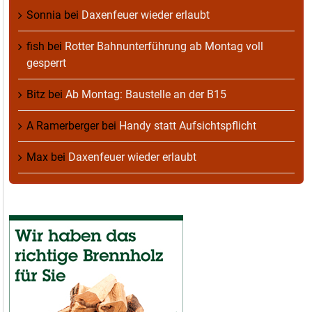
Sonnia
bei
Daxenfeuer wieder erlaubt
fish
bei
Rotter Bahnunterführung ab Montag voll
gesperrt
Bitz
bei
Ab Montag: Baustelle an der B15
A Ramerberger
bei
Handy statt Aufsichtspflicht
Max
bei
Daxenfeuer wieder erlaubt