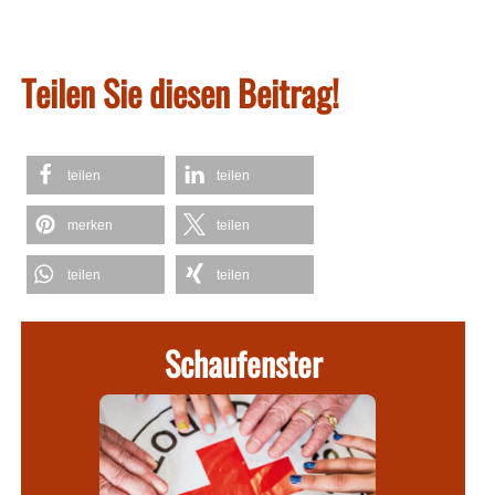
Teilen Sie diesen Beitrag!
teilen
teilen
merken
teilen
teilen
teilen
Schaufenster