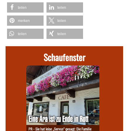
teilen
teilen
merken
teilen
teilen
teilen
Schaufenster