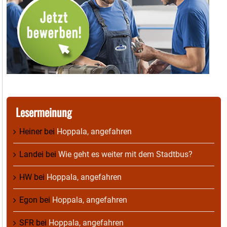
Lesermeinung
Heiner
bei
Hoppala, angefahren
Landei
bei
Wie geht es weiter mit dem Stadtbus?
HW
bei
Hoppala, angefahren
Egon
bei
Hoppala, angefahren
SFR
bei
Hoppala, angefahren