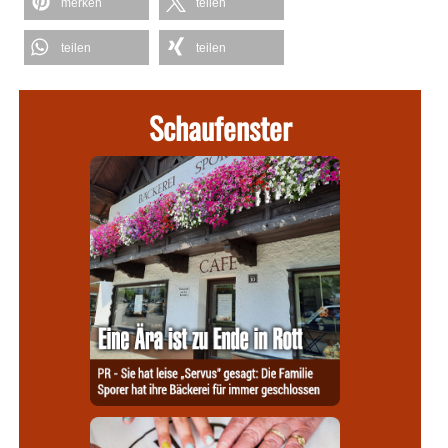
merken
teilen
teilen
teilen
Schaufenster