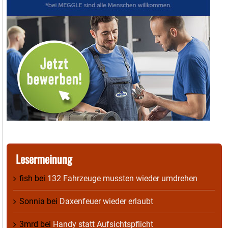
Lesermeinung
fish
bei
132 Fahrzeuge mussten wieder umdrehen
Sonnia
bei
Daxenfeuer wieder erlaubt
3mrd
bei
Handy statt Aufsichtspflicht