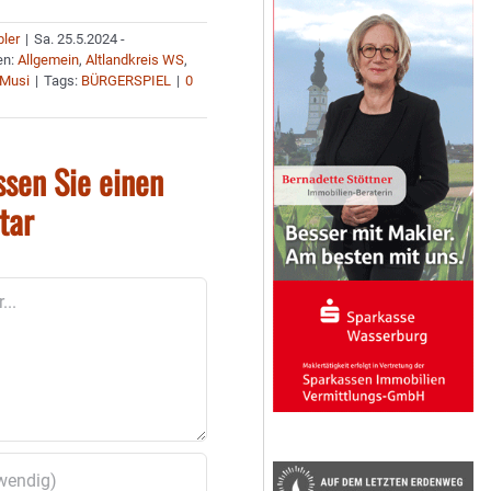
bler
|
Sa. 25.5.2024 -
en:
Allgemein
,
Altlandkreis WS
,
 Musi
|
Tags:
BÜRGERSPIEL
|
0
ssen Sie einen
tar