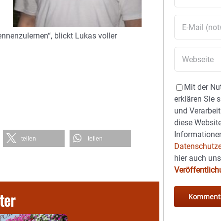
nnenzulernen“, blickt Lukas voller
Mit der Nu
erklären Sie 
und Verarbeit
diese Website
Informationen
teilen
teilen
Datenschutze
hier auch un
Veröffentlic
ter