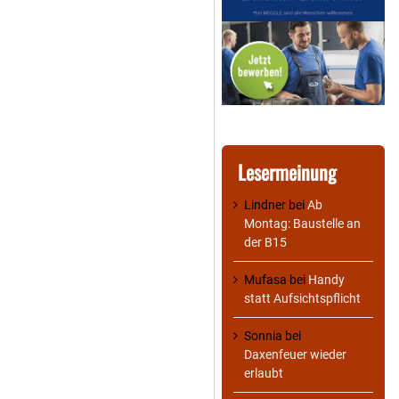
Lesermeinung
Lindner
bei
Ab
Montag: Baustelle an
der B15
Mufasa
bei
Handy
statt Aufsichtspflicht
Sonnia
bei
Daxenfeuer wieder
erlaubt