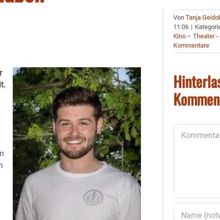
Von
Tanja Geido
11:06
|
Kategori
Kino – Theater -
Kommentare
r
Hinterla
t.
Kommen
Kommentar
n
im
n