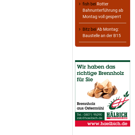
fish
bei
Rotter
Bahnunterführung ab
Montag voll gesperrt
Bitz
bei
Ab Montag:
Baustelle an der B15