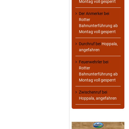
Montag voll gesperrt
Der Anmerker
bei
Rotter
Bahnunterführung ab
Montag voll gesperrt
Durchruf
bei
Hoppala,
angefahren
Feuerwehrler
bei
Rotter
Bahnunterführung ab
Montag voll gesperrt
Zwischenruf
bei
Hoppala, angefahren