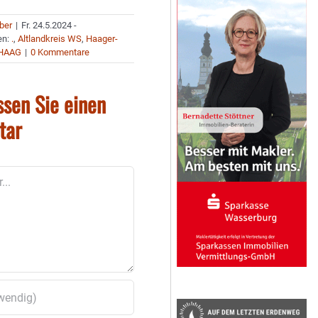
uber
|
Fr. 24.5.2024 -
en:
.
,
Altlandkreis WS
,
Haager-
HAAG
|
0 Kommentare
ssen Sie einen
tar