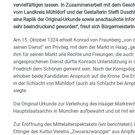
vervielfältigen lassen. In Zusammenarbeit mit dem Gesc
vom Landkreis Mühldorf und der Gestalterin Steffi Dusch
eine Replik der Original-Urkunde sowie anschauliche Info
sehr beeindruckend geworden“, freut sich Bürgermeisterin
Am 15. Oktober 1324 erhielt Konrad von Fraunberg „vo
seinen Dienst“ ein Privileg, mit dem der Markt in Haag „
ihm für seinen Markt alle Rechte und Freiungen, die auch
angesprochenen Dienst dürfte Konrads Unterstützung in
Friedrich dem Schönen gemeint sein. Nach der Königsdo
erhoben beide Kandidaten Anspruch auf die Krone. Die E
in der Schlacht von Mühldorf (auch als Schlacht bei Ampf
siegte.
Die Original-Urkunde zur Verleihung des Haager Marktrec
Hauptstaatsarchiv in München aufbewahrt und ist mit ein
Zur Eröffnung des Mittelalterspektakels (wir berichteten)
Ettinger des Kultur-Vereins „Zwoarazwanzger“ aus Ampfi