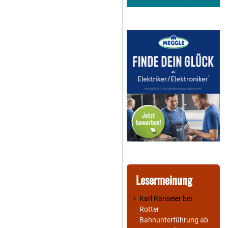
Lesermeinung
Karl Ranseier
bei
Rotter
Bahnunterführung ab