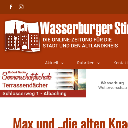
Skip
Facebook
Instagram
to
content
Aktuell
Rubriken
Kontakt
Max und „die alten Kn