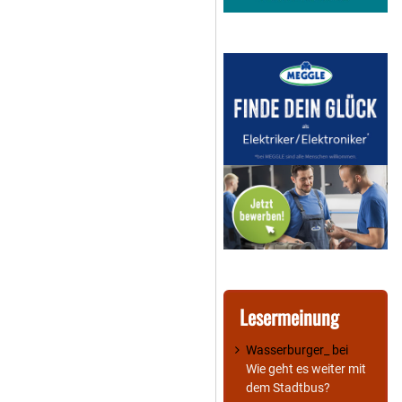
Lesermeinung
Wasserburger_
bei
Wie geht es weiter mit
dem Stadtbus?