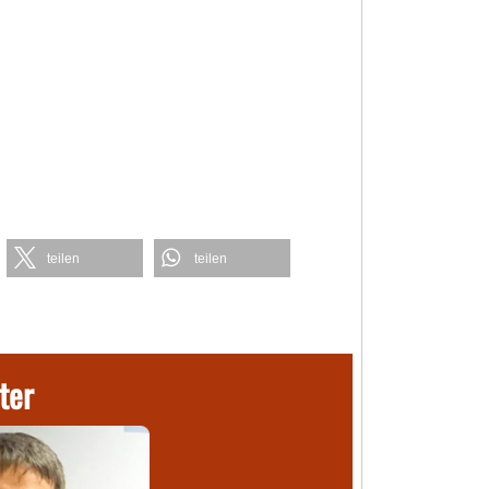
teilen
teilen
ter