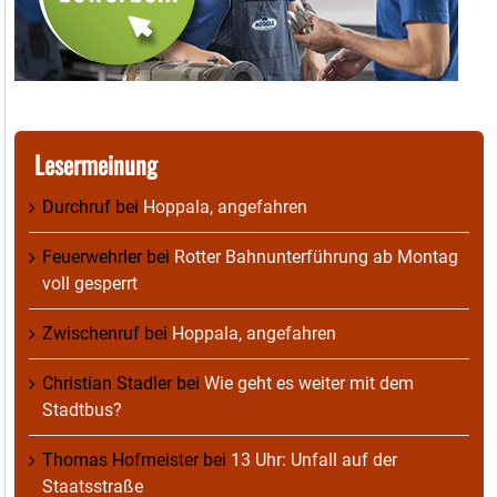
Lesermeinung
Durchruf
bei
Hoppala, angefahren
Feuerwehrler
bei
Rotter Bahnunterführung ab Montag
voll gesperrt
Zwischenruf
bei
Hoppala, angefahren
Christian Stadler
bei
Wie geht es weiter mit dem
Stadtbus?
Thomas Hofmeister
bei
13 Uhr: Unfall auf der
Staatsstraße