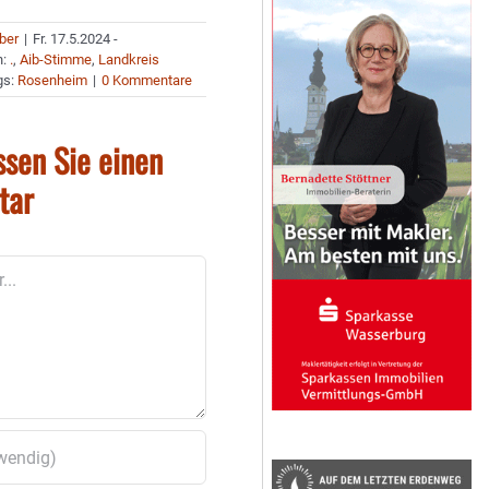
uber
|
Fr. 17.5.2024 -
n:
.
,
Aib-Stimme
,
Landkreis
gs:
Rosenheim
|
0 Kommentare
ssen Sie einen
tar