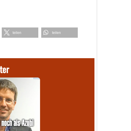
teilen
teilen
ter