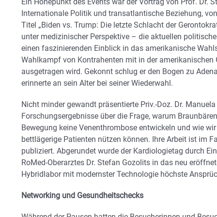
Ein Höhepunkt des Events war der Vortrag von Prof. Dr. Ste
Internationale Politik und transatlantische Beziehung, vo
Titel „Biden vs. Trump: Die letzte Schlacht der Gerontokrat
unter medizinischer Perspektive – die aktuellen politisc
einen faszinierenden Einblick in das amerikanische Wahl
Wahlkampf von Kontrahenten mit in der amerikanischen G
ausgetragen wird. Gekonnt schlug er den Bogen zu Aden
erinnerte an sein Alter bei seiner Wiederwahl.
Nicht minder gewandt präsentierte Priv.-Doz. Dr. Manue
Forschungsergebnisse über die Frage, warum Braunbären 
Bewegung keine Venenthrombose entwickeln und wie wir 
bettlägerige Patienten nützen können. Ihre Arbeit ist im
publiziert. Abgerundet wurde der Kardiologietag durch Ein
RoMed-Oberarztes Dr. Stefan Gozolits in das neu eröffnete
Hybridlabor mit modernster Technologie höchste Ansprüch
Networking und Gesundheitschecks
Während der Pausen hatten die Besucherinnen und Besuc