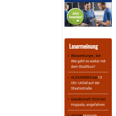
Lesermeinung
Wasserburger_
bei
Wie geht es weiter mit
dem Stadtbus?
ALEXANDRA
bei
13
Uhr: Unfall auf der
Staatsstraße
Gesellschaft 2026
bei
Hoppala, angefahren
4×4
bei
Hoppala,