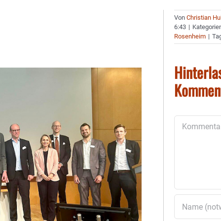
Von
Christian H
6:43
|
Kategorie
Rosenheim
|
Ta
Hinterla
Kommen
Kommentar