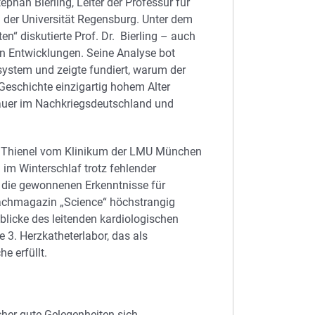
phan Bierling, Leiter der Professur für
n der Universität Regensburg. Unter dem
en“ diskutierte Prof. Dr. Bierling – auch
hen Entwicklungen. Seine Analyse bot
system und zeigte fundiert, warum der
eschichte einzigartig hohem Alter
auer im Nachkriegsdeutschland und
la Thienel vom Klinikum der LMU München
im Winterschlaf trotz fehlender
die gewonnenen Erkenntnisse für
 Fachmagazin „Science“ höchstrangig
blicke des leitenden kardiologischen
 3. Herzkatheterlabor, das als
e erfüllt.
her gute Gelegenheiten sich