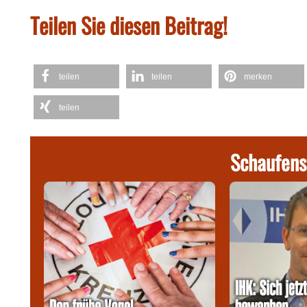
Teilen Sie diesen Beitrag!
teilen
teilen
merken
teilen
Schaufens