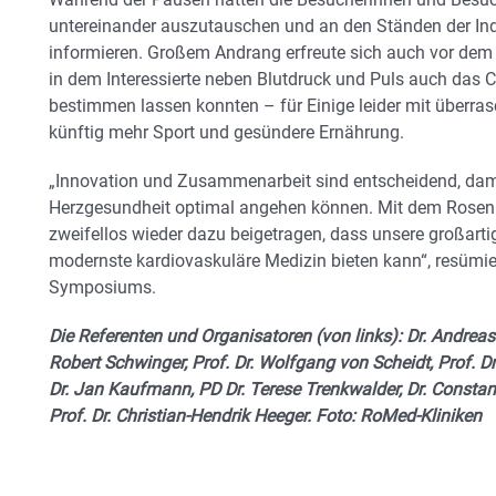
untereinander auszutauschen und an den Ständen der Ind
informieren. Großem Andrang erfreute sich auch vor dem
in dem Interessierte neben Blutdruck und Puls auch das C
bestimmen lassen konnten – für Einige leider mit überr
künftig mehr Sport und gesündere Ernährung.
„Innovation und Zusammenarbeit sind entscheidend, dami
Herzgesundheit optimal angehen können. Mit dem Rosenh
zweifellos wieder dazu beigetragen, dass unsere großar
modernste kardiovaskuläre Medizin bieten kann“, resümier
Symposiums.
Die Referenten und Organisatoren (von links): Dr. Andreas Li
Robert Schwinger, Prof. Dr. Wolfgang von Scheidt, Prof. Dr.
Dr. Jan Kaufmann, PD Dr. Terese Trenkwalder, Dr. Constan
Prof. Dr. Christian-Hendrik Heeger. Foto: RoMed-Kliniken