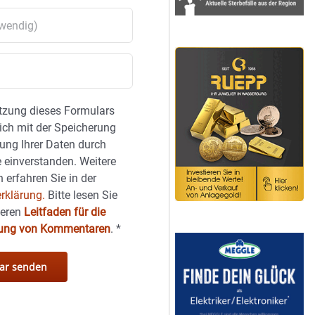
tzung dieses Formulars
sich mit der Speicherung
ung Ihrer Daten durch
 einverstanden. Weitere
 erfahren Sie in der
rklärung.
Bitte lesen Sie
seren
Leitfaden für die
hung von Kommentaren
.
*