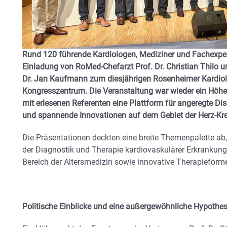
Rund 120 führende Kardiologen, Mediziner und Fachexper
Einladung von RoMed-Chefarzt Prof. Dr. Christian Thilo un
Dr. Jan Kaufmann zum diesjährigen Rosenheimer Kardiolo
Kongresszentrum. Die Veranstaltung war wieder ein Höhe
mit erlesenen Referenten eine Plattform für angeregte D
und spannende Innovationen auf dem Gebiet der Herz-Kre
Die Präsentationen deckten eine breite Themenpalette ab, 
der Diagnostik und Therapie kardiovaskulärer Erkrankun
Bereich der Altersmedizin sowie innovative Therapieforme
Politische Einblicke und eine außergewöhnliche Hypothe