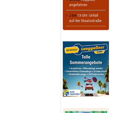
angefahren
J
bei
13 Uhr: Unfall
auf der Staatsstraße