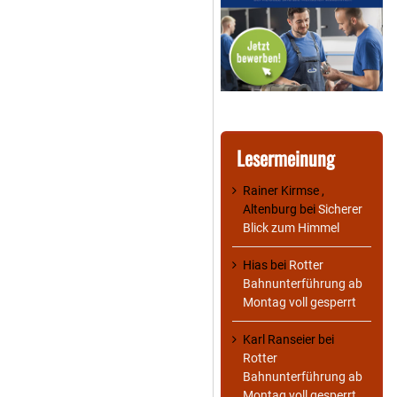
Lesermeinung
Rainer Kirmse ,
Altenburg
bei
Sicherer
Blick zum Himmel
Hias
bei
Rotter
Bahnunterführung ab
Montag voll gesperrt
Karl Ranseier
bei
Rotter
Bahnunterführung ab
Montag voll gesperrt