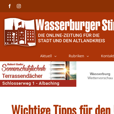
Skip
Facebook
Instagram
to
content
Aktuell
Rubriken
Kontakt
Wichtige Tipps für de