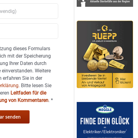
tzung dieses Formulars
sich mit der Speicherung
ung Ihrer Daten durch
 einverstanden. Weitere
 erfahren Sie in der
rklärung.
Bitte lesen Sie
seren
Leitfaden für die
hung von Kommentaren
.
*