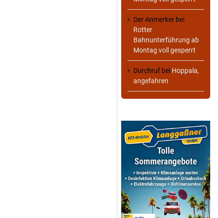
Der Anmerker
bei
Rotter
Bahnunterführung ab
Montag voll gesperrt
Durchruf
bei
Hoppala,
angefahren