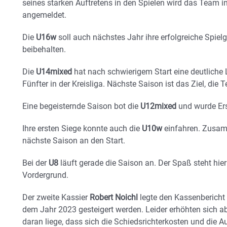
seines starken Auftretens in den Spielen wird das Team 
angemeldet.
Die
U16w
soll auch nächstes Jahr ihre erfolgreiche Spie
beibehalten.
Die
U14mixed
hat nach schwierigem Start eine deutliche
Fünfter in der Kreisliga. Nächste Saison ist das Ziel, die
Eine begeisternde Saison bot die
U12mixed
und wurde Erst
Ihre ersten Siege konnte auch die
U10w
einfahren. Zusa
nächste Saison an den Start.
Bei der
U8
läuft gerade die Saison an. Der Spaß steht hi
Vordergrund.
Der zweite Kassier
Robert Noichl
legte den Kassenbericht
dem Jahr 2023 gesteigert werden. Leider erhöhten sich a
daran liege, dass sich die Schiedsrichterkosten und die A