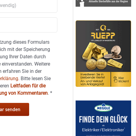
tzung dieses Formulars
sich mit der Speicherung
ung Ihrer Daten durch
 einverstanden. Weitere
 erfahren Sie in der
rklärung.
Bitte lesen Sie
seren
Leitfaden für die
hung von Kommentaren
.
*