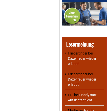
Lesermeinung
Friebertinger
bei
Daxenfeuer wieder
erlaubt
Friebertinger
bei
Daxenfeuer wieder
erlaubt
I.H.
bei
Handy statt
Aufsichtspflicht
Martin
bei
Handy