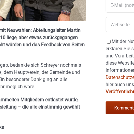
it Neuwahlen: Abteilungsleiter Martin
 210 liege, aber etwas zurückgegangen
Mit der Nu
sucht würden und das Feedback von Seiten
erklären Sie 
und Verarbeit
diese Website
gab, bedankte sich Schreyer nochmals
Informationen
ches, dem Hauptverein, der Gemeinde und
Datenschutze
Ein besonderer Dank ging an alle
hier auch un
ehr möglich wäre.
Veröffentlic
mmelten Mitgliedern entlastet wurde,
leitung – die alle einstimmig gewählt
ks