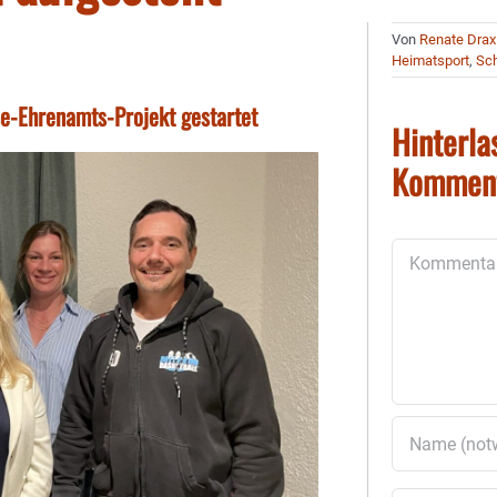
Von
Renate Drax
Heimatsport
,
Sch
sse-Ehrenamts-Projekt gestartet
Hinterla
Kommen
Kommentar