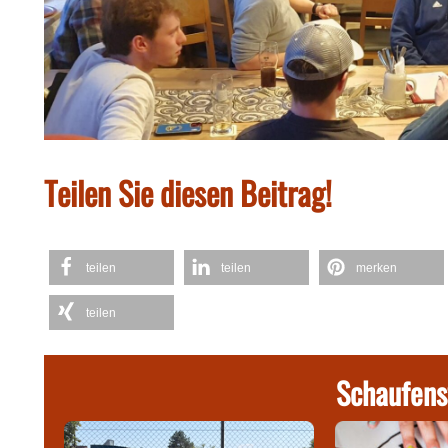
Teilen Sie diesen Beitrag!
teilen
teilen
merken
teilen
Schaufens