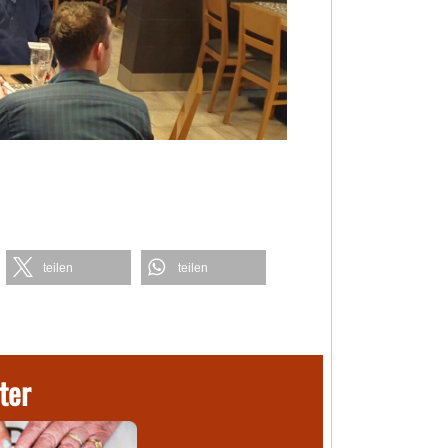
teilen
teilen
ter