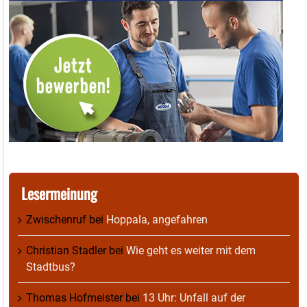
Lesermeinung
Zwischenruf
bei
Hoppala, angefahren
Christian Stadler
bei
Wie geht es weiter mit dem
Stadtbus?
Thomas Hofmeister
bei
13 Uhr: Unfall auf der