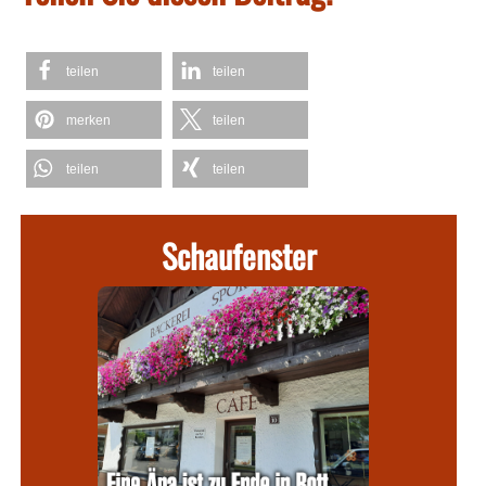
teilen
teilen
merken
teilen
teilen
teilen
Schaufenster