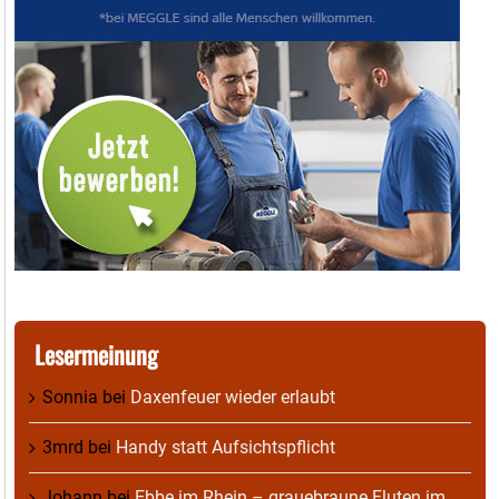
Lesermeinung
Sonnia
bei
Daxenfeuer wieder erlaubt
3mrd
bei
Handy statt Aufsichtspflicht
Johann
bei
Ebbe im Rhein – grauebraune Fluten im