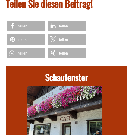
Teilen Sie diesen Beitrag!
teilen
teilen
merken
teilen
teilen
teilen
Schaufenster