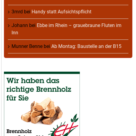
3mrd
bei
Handy statt Aufsichtspflicht
Johann
bei
Ebbe im Rhein – grauebraune Fluten im
Inn
Munner Benne
bei
Ab Montag: Baustelle an der B15