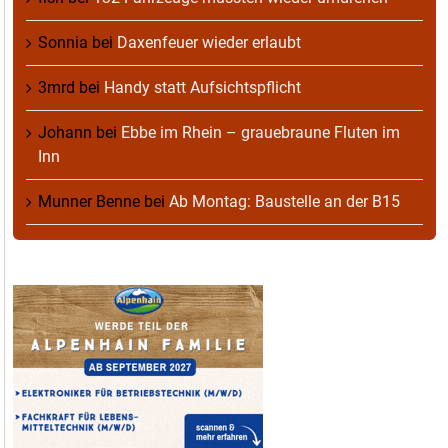
Sonnia
bei
Daxenfeuer wieder erlaubt
3mrd
bei
Handy statt Aufsichtspflicht
Johann
bei
Ebbe im Rhein – grauebraune Fluten im
Inn
Munner Benne
bei
Ab Montag: Baustelle an der B15