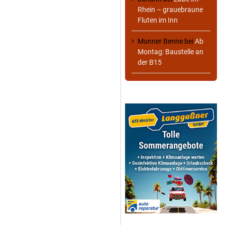
Rhein – grauebraune
Fluten im Inn
Munner Benne
bei
Ab
Montag: Baustelle an
der B15