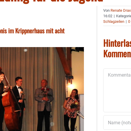
Von
Renate Drax
16:02
|
Kategori
Schlagzeilen
|
0
nis im Krippnerhaus mit acht
Hinterla
Kommen
Kommentar