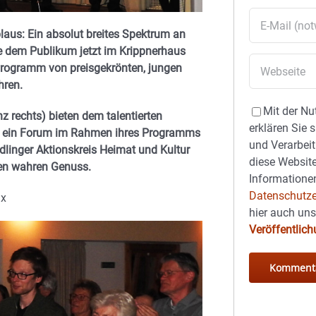
laus: Ein absolut breites Spektrum an
 dem Publikum jetzt im Krippnerhaus
Programm von preisgekrönten, jungen
hren.
Mit der Nu
 rechts) bieten dem talentierten
erklären Sie 
se ein Forum im Rahmen ihres Programms
und Verarbeit
linger Aktionskreis Heimat und Kultur
diese Website
ten wahren Genuss.
Informationen
Datenschutze
ax
hier auch un
Veröffentlic