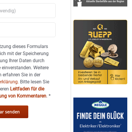
tzung dieses Formulars
sich mit der Speicherung
ung Ihrer Daten durch
 einverstanden. Weitere
 erfahren Sie in der
rklärung.
Bitte lesen Sie
seren
Leitfaden für die
hung von Kommentaren
.
*