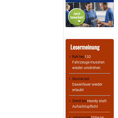
Lesermeinung
fish
bei
132
Fahrzeuge mussten
wieder umdrehen
Sonnia
bei
Daxenfeuer wieder
erlaubt
3mrd
bei
Handy statt
Aufsichtspflicht
Johann
bei
Ebbe im