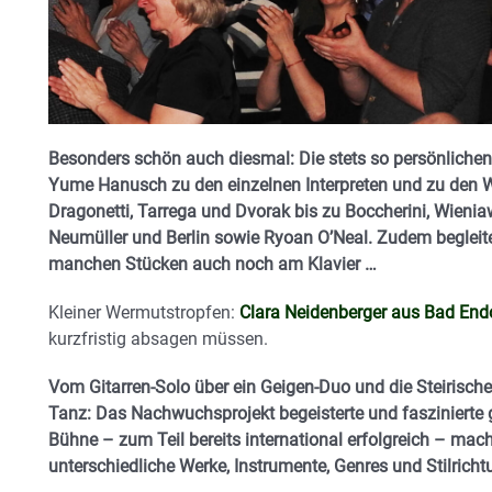
Besonders schön auch diesmal: Die stets so persönlichen
Yume Hanusch zu den einzelnen Interpreten und zu den W
Dragonetti, Tarrega und Dvorak bis zu Boccherini, Wieniaw
Neumüller und Berlin sowie Ryoan O’Neal. Zudem begleit
manchen Stücken auch noch am Klavier …
Kleiner Wermutstropfen:
Clara Neidenberger aus Bad Endo
kurzfristig absagen müssen.
Vom Gitarren-Solo über ein Geigen-Duo und die Steirisch
Tanz: Das Nachwuchsprojekt begeisterte und faszinierte 
Bühne
– zum Teil bereits international erfolgreich – ma
unterschiedliche Werke, Instrumente, Genres und Stilrich