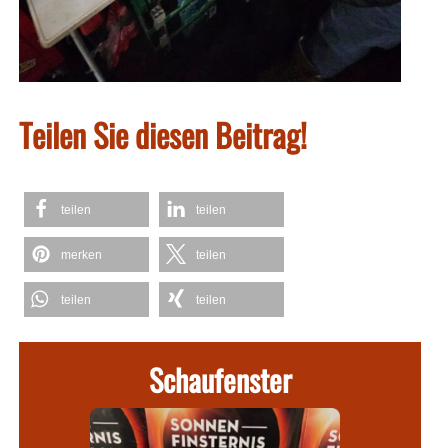
Teilen Sie diesen Beitrag!
teilen
teilen
merken
teilen
teilen
teilen
Schaufenster