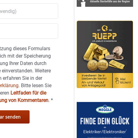
tzung dieses Formulars
sich mit der Speicherung
ung Ihrer Daten durch
 einverstanden. Weitere
 erfahren Sie in der
rklärung.
Bitte lesen Sie
seren
Leitfaden für die
hung von Kommentaren
.
*