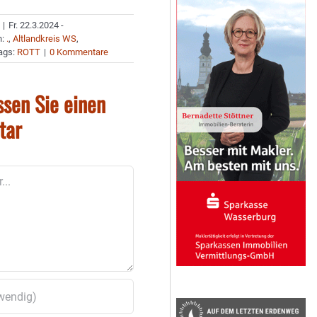
|
Fr. 22.3.2024 -
n:
.
,
Altlandkreis WS
,
ags:
ROTT
|
0 Kommentare
ssen Sie einen
tar