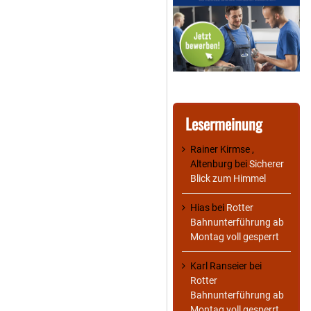
Lesermeinung
Rainer Kirmse ,
Altenburg
bei
Sicherer
Blick zum Himmel
Hias
bei
Rotter
Bahnunterführung ab
Montag voll gesperrt
Karl Ranseier
bei
Rotter
Bahnunterführung ab
Montag voll gesperrt