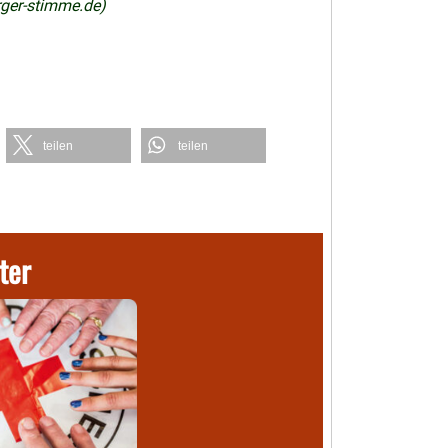
rger-stimme.de)
teilen
teilen
ter