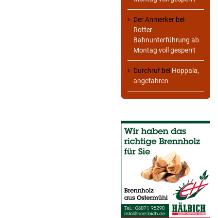
Der Anmerker
bei
Rotter
Bahnunterführung ab
Montag voll gesperrt
Durchruf
bei
Hoppala,
angefahren