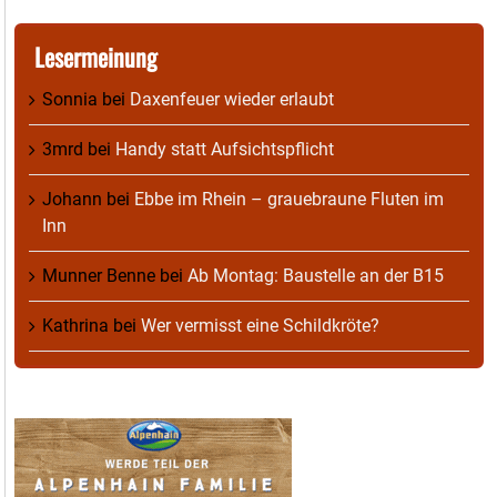
Lesermeinung
Sonnia
bei
Daxenfeuer wieder erlaubt
3mrd
bei
Handy statt Aufsichtspflicht
Johann
bei
Ebbe im Rhein – grauebraune Fluten im
Inn
Munner Benne
bei
Ab Montag: Baustelle an der B15
Kathrina
bei
Wer vermisst eine Schildkröte?