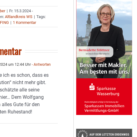
uber
|
Fr. 15.3.2024 -
en:
Altlandkreis WS
|
Tags:
LFING
|
1 Kommentar
mentar
2024 um 12:44 Uhr
- Antworten
e ich es schon, dass es
tution“ nicht mehr gibt.
schätzte alle seine
 hier… Dem Wolfgang
 alles Gute für den
ten Ruhestand!