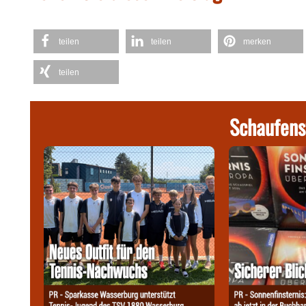
teilen
teilen
merken
teilen
Schaufens