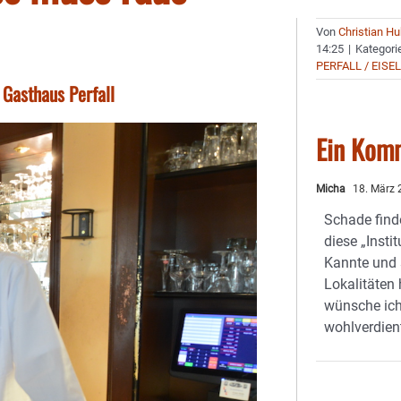
Von
Christian H
14:25
|
Kategori
PERFALL / EISE
Gasthaus Perfall
Ein Kom
Micha
18. März 
Schade find
diese „Insti
Kannte und 
Lokalitäten
wünsche ich
wohlverdien