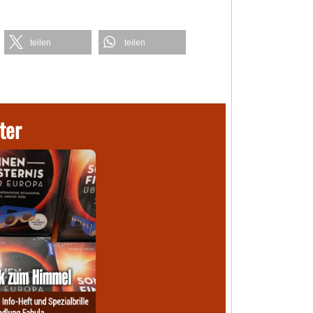
teilen
teilen
ter