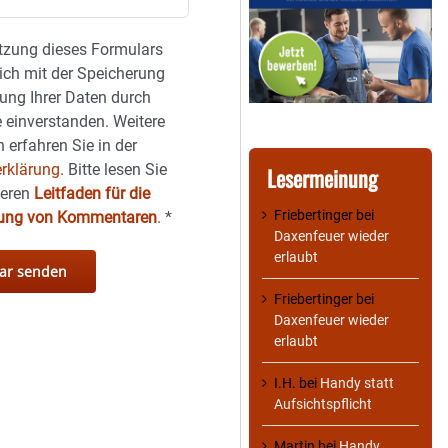
tzung dieses Formulars
sich mit der Speicherung
ung Ihrer Daten durch
 einverstanden. Weitere
 erfahren Sie in der
rklärung.
Bitte lesen Sie
Lesermeinung
seren
Leitfaden für die
Friebertinger
bei
hung von Kommentaren
.
*
Daxenfeuer wieder
erlaubt
Friebertinger
bei
Daxenfeuer wieder
erlaubt
I.H.
bei
Handy statt
Aufsichtspflicht
Martin
bei
Handy