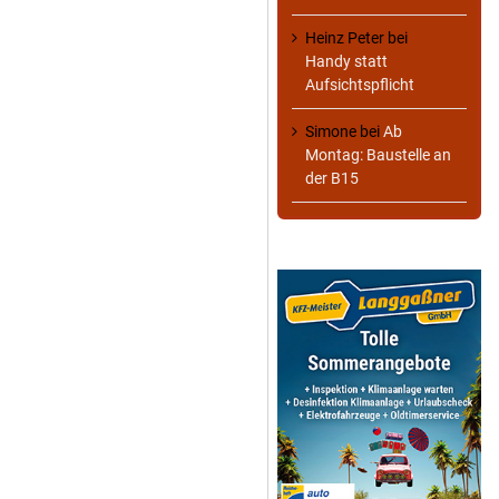
Heinz Peter
bei
Handy statt
Aufsichtspflicht
Simone
bei
Ab
Montag: Baustelle an
der B15