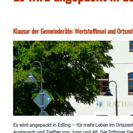
Klausur der Gemeinderäte: Wertstoffinsel und Ortsmit
Es wird angepackt in Edling – für mehr Leben im Ortszen
Austausch und Treffen von Jung und Alt. Der Edlinger G