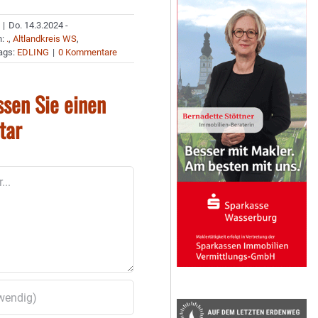
|
Do. 14.3.2024 -
n:
.
,
Altlandkreis WS
,
ags:
EDLING
|
0 Kommentare
ssen Sie einen
tar