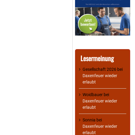
Lesermeinung
Gesellschaft 2026
bei
Daxenfeuer wieder
erlaubt
Woidbauer
bei
Daxenfeuer wieder
erlaubt
Sonnia
bei
Daxenfeuer wieder
erlaubt