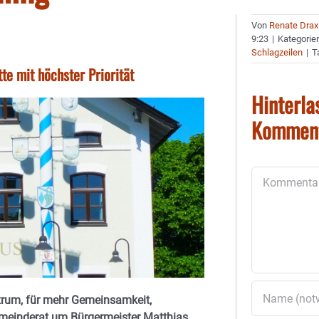
Von
Renate Drax
9:23
|
Kategorie
Schlagzeilen
|
T
te mit höchster Priorität
Hinterla
Kommen
Kommentar
trum, für mehr Gemeinsamkeit,
emeinderat um Bürgermeister Matthias