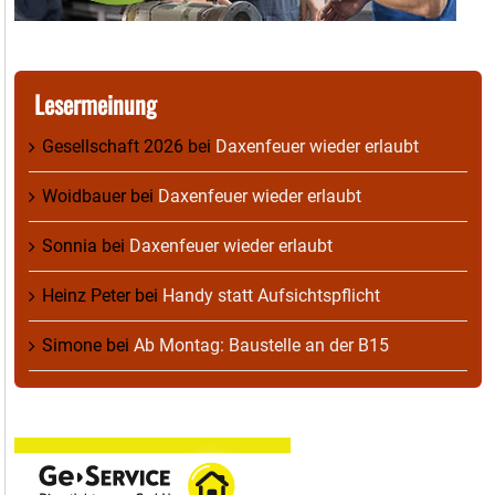
Lesermeinung
Gesellschaft 2026
bei
Daxenfeuer wieder erlaubt
Woidbauer
bei
Daxenfeuer wieder erlaubt
Sonnia
bei
Daxenfeuer wieder erlaubt
Heinz Peter
bei
Handy statt Aufsichtspflicht
Simone
bei
Ab Montag: Baustelle an der B15