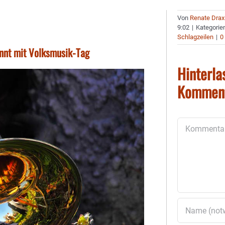
Von
Renate Drax
9:02
|
Kategorie
Schlagzeilen
|
0
nnt mit Volksmusik-Tag
Hinterla
Kommen
Kommentar