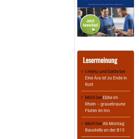
Lesermeinung
I.Heinz und Gatte
bei
Eine Ära ist zu Ende in
Rott
Michl
bei
Ebbe im
Rhein – grauebraune
Fluten im Inn
Michl
bei
Ab Montag:
Baustelle an der B15