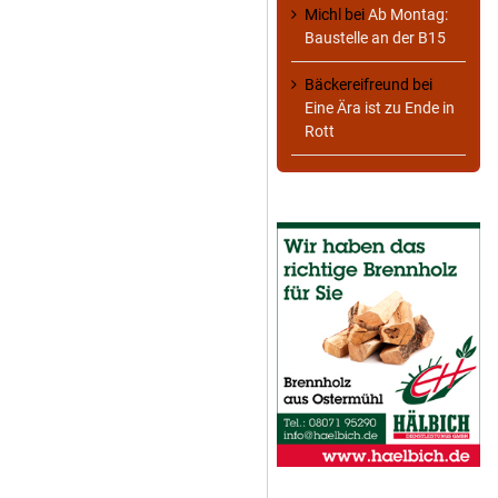
Michl
bei
Ab Montag:
Baustelle an der B15
Bäckereifreund
bei
Eine Ära ist zu Ende in
Rott