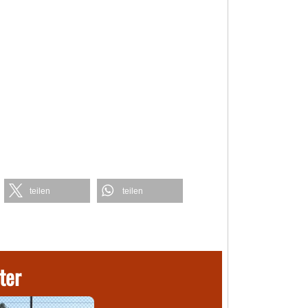
teilen
teilen
ter