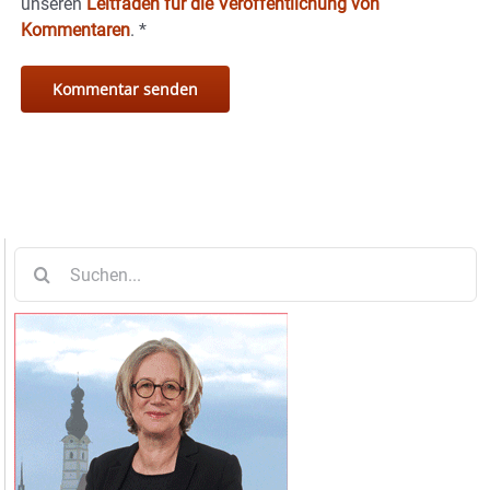
unseren
Leitfaden für die Veröffentlichung von
Kommentaren
.
*
Suche
nach: