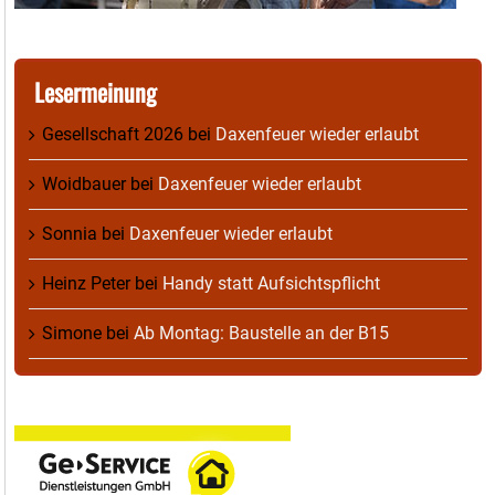
Lesermeinung
Gesellschaft 2026
bei
Daxenfeuer wieder erlaubt
Woidbauer
bei
Daxenfeuer wieder erlaubt
Sonnia
bei
Daxenfeuer wieder erlaubt
Heinz Peter
bei
Handy statt Aufsichtspflicht
Simone
bei
Ab Montag: Baustelle an der B15