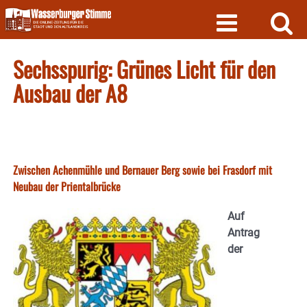
Skip
to
content
Sechsspurig: Grünes Licht für den
Ausbau der A8
Zwischen Achenmühle und Bernauer Berg sowie bei Frasdorf mit
Neubau der Prientalbrücke
Auf
Antrag
der