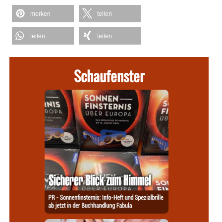
merken
teilen
teilen
teilen
Schaufenster