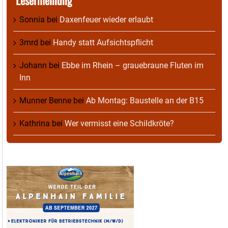
Sonnia
bei
Daxenfeuer wieder erlaubt
3mrd
bei
Handy statt Aufsichtspflicht
Johann
bei
Ebbe im Rhein – grauebraune Fluten im
Inn
Munner Benne
bei
Ab Montag: Baustelle an der B15
Kathrina
bei
Wer vermisst eine Schildkröte?