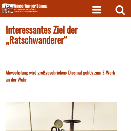
Skip
to
content
Interessantes Ziel der
„Ratschwanderer“
Abwechslung wird großgeschrieben: Diesmal geht's zum E-Werk
an der Wuhr