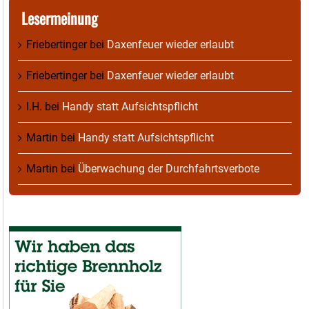
Lesermeinung
Friebertinger
bei
Daxenfeuer wieder erlaubt
Friebertinger
bei
Daxenfeuer wieder erlaubt
I.H.
bei
Handy statt Aufsichtspflicht
Martin
bei
Handy statt Aufsichtspflicht
Martin
bei
Überwachung der Durchfahrtsverbote