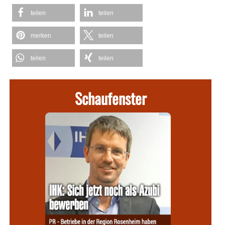
teilen
teilen
merken
teilen
teilen
teilen
Schaufenster