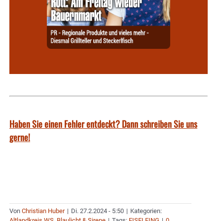
Haben Sie einen Fehler entdeckt? Dann schreiben Sie uns
gerne!
Von
Christian Huber
|
Di. 27.2.2024 - 5:50
|
Kategorien:
Altlandkreis WS
,
Blaulicht & Sirene
|
Tags:
EISELFING
|
0