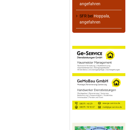
angefahren
SFR
bei
Hoppala,
angefahren