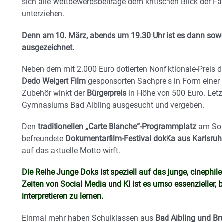
sich alle Wettbewerbsbeiträge dem kritischen Blick der F
unterziehen.
Denn am 10. März, abends um 19.30 Uhr ist es dann sowei
ausgezeichnet.
Neben dem mit 2.000 Euro dotierten Nonfiktionale-Preis 
Dedo Weigert Film
gesponsorten Sachpreis in Form einer
Zubehör winkt der
Bürgerpreis
in Höhe von 500 Euro. Letz
Gymnasiums Bad Aibling ausgesucht und vergeben.
Den
traditionellen „Carte Blanche“-Programmplatz
am Son
befreundete
Dokumentarfilm-Festival dokKa aus Karlsruh
auf das aktuelle Motto wirft.
Die Reihe Junge Doks ist speziell auf das junge, cinephi
Zeiten von Social Media und KI ist es umso essenzieller, 
interpretieren zu lernen.
Einmal mehr haben Schulklassen aus
Bad Aibling und B