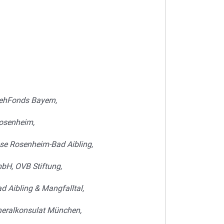
sehFonds Bayern,
Rosenheim,
sse Rosenheim-Bad Aibling,
bH, OVB Stiftung,
 Aibling & Mangfalltal,
neralkonsulat München,