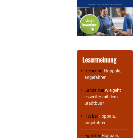
Lesermeinung
Heiner
bei
Hoppala,
angefahren
Landei
bei
Wie geht
es weiter mit dem
Stadtbus?
HW
bei
Hoppala,
angefahren
Egon
bei
Hoppala,