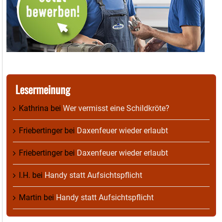
Lesermeinung
Kathrina
bei
Wer vermisst eine Schildkröte?
Friebertinger
bei
Daxenfeuer wieder erlaubt
Friebertinger
bei
Daxenfeuer wieder erlaubt
I.H.
bei
Handy statt Aufsichtspflicht
Martin
bei
Handy statt Aufsichtspflicht