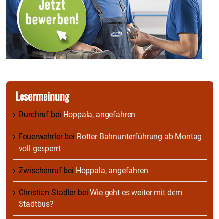
Lesermeinung
Durchruf
bei
Hoppala, angefahren
Feuerwehrler
bei
Rotter Bahnunterführung ab Montag
voll gesperrt
Zwischenruf
bei
Hoppala, angefahren
Christian Stadler
bei
Wie geht es weiter mit dem
Stadtbus?