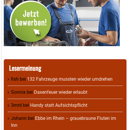
Lesermeinung
fish
bei
132 Fahrzeuge mussten wieder umdrehen
Sonnia
bei
Daxenfeuer wieder erlaubt
3mrd
bei
Handy statt Aufsichtspflicht
Johann
bei
Ebbe im Rhein – grauebraune Fluten im
Inn