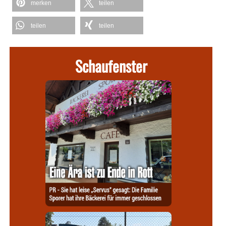
merken
teilen
teilen
teilen
Schaufenster