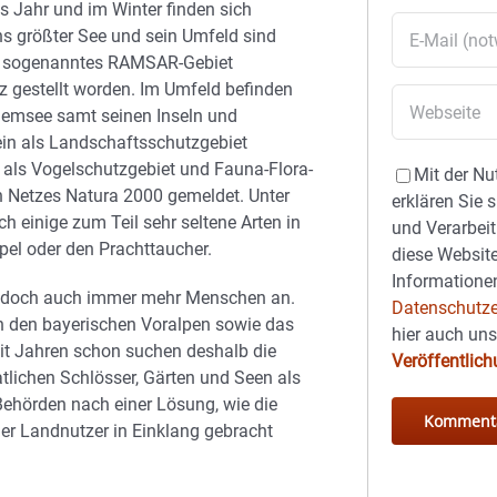
 Jahr und im Winter finden sich
rns größter See und sein Umfeld sind
ls sogenanntes RAMSAR-Gebiet
z gestellt worden. Im Umfeld befinden
hiemsee samt seinen Inseln und
in als Landschaftsschutzgebiet
e als Vogelschutzgebiet und Fauna-Flora-
Mit der Nu
 Netzes Natura 2000 gemeldet. Unter
erklären Sie 
h einige zum Teil sehr seltene Arten in
und Verarbeit
pel oder den Prachttaucher.
diese Website
Informationen
 jedoch auch immer mehr Menschen an.
Datenschutze
an den bayerischen Voralpen sowie das
hier auch un
eit Jahren schon suchen deshalb die
Veröffentlic
lichen Schlösser, Gärten und Seen als
Behörden nach einer Lösung, wie die
der Landnutzer in Einklang gebracht