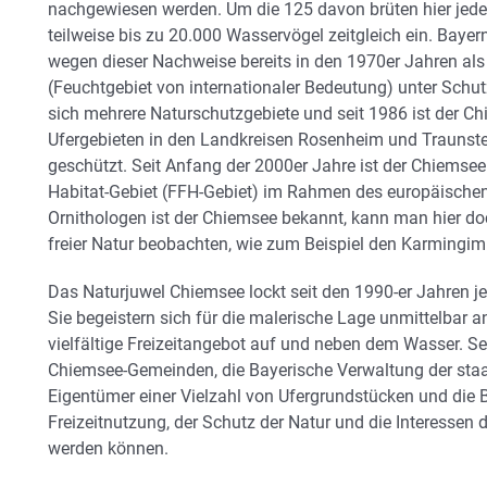
nachgewiesen werden. Um die 125 davon brüten hier jedes
teilweise bis zu 20.000 Wasservögel zeitgleich ein. Baye
wegen dieser Nachweise bereits in den 1970er Jahren a
(Feuchtgebiet von internationaler Bedeutung) unter Schut
sich mehrere Naturschutzgebiete und seit 1986 ist der C
Ufergebieten in den Landkreisen Rosenheim und Traunste
geschützt. Seit Anfang der 2000er Jahre ist der Chiemse
Habitat-Gebiet (FFH-Gebiet) im Rahmen des europäischen
Ornithologen ist der Chiemsee bekannt, kann man hier doc
freier Natur beobachten, wie zum Beispiel den Karmingim
Das Naturjuwel Chiemsee lockt seit den 1990-er Jahren
Sie begeistern sich für die malerische Lage unmittelbar 
vielfältige Freizeitangebot auf und neben dem Wasser. S
Chiemsee-Gemeinden, die Bayerische Verwaltung der staat
Eigentümer einer Vielzahl von Ufergrundstücken und die 
Freizeitnutzung, der Schutz der Natur und die Interessen 
werden können.