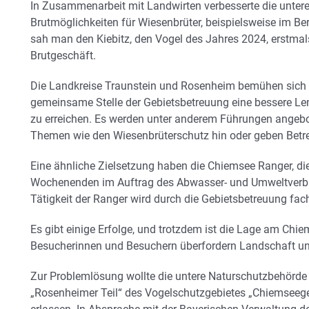
In Zusammenarbeit mit Landwirten verbesserte die unter
Brutmöglichkeiten für Wiesenbrüter, beispielsweise im Ber
sah man den Kiebitz, den Vogel des Jahres 2024, erstma
Brutgeschäft.
Die Landkreise Traunstein und Rosenheim bemühen sich d
gemeinsame Stelle der Gebietsbetreuung eine bessere L
zu erreichen. Es werden unter anderem Führungen angebo
Themen wie den Wiesenbrüterschutz hin oder geben Betr
Eine ähnliche Zielsetzung haben die Chiemsee Ranger, 
Wochenenden im Auftrag des Abwasser- und Umweltverb
Tätigkeit der Ranger wird durch die Gebietsbetreuung fachl
Es gibt einige Erfolge, und trotzdem ist die Lage am Chie
Besucherinnen und Besuchern überfordern Landschaft un
Zur Problemlösung wollte die untere Naturschutzbehörd
„Rosenheimer Teil“ des Vogelschutzgebietes „Chiemseege