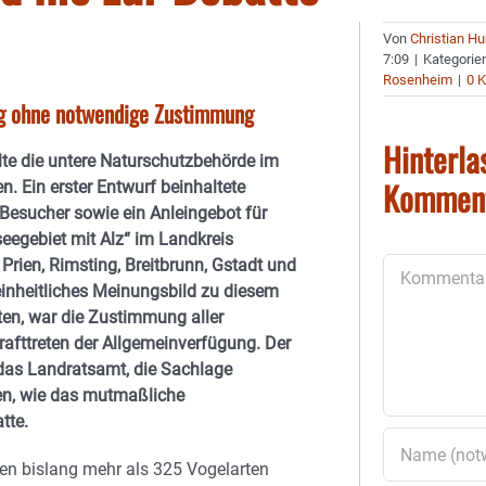
Von
Christian H
7:09
|
Kategorie
Rosenheim
|
0 
ng ohne notwendige Zustimmung
Hinterla
te die untere Naturschutzbehörde im
Kommen
 Ein erster Entwurf beinhaltete
Besucher sowie ein Anleingebot für
egebiet mit Alz“ im Landkreis
rien, Rimsting, Breitbrunn, Gstadt und
Kommentar
 einheitliches Meinungsbild zu diesem
lten, war die Zustimmung aller
afttreten der Allgemeinverfügung. Der
 das Landratsamt, die Sachlage
en, wie das mutmaßliche
batte.
n bislang mehr als 325 Vogelarten