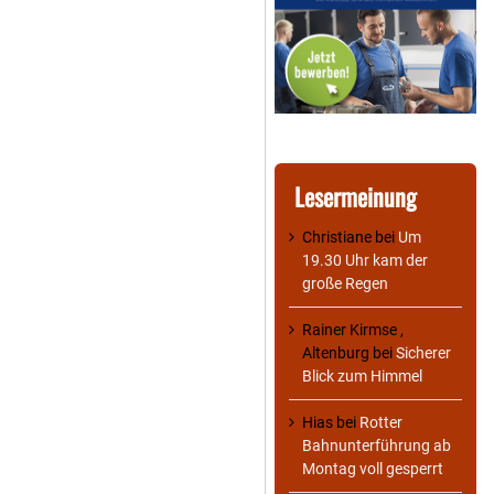
Lesermeinung
Christiane
bei
Um
19.30 Uhr kam der
große Regen
Rainer Kirmse ,
Altenburg
bei
Sicherer
Blick zum Himmel
Hias
bei
Rotter
Bahnunterführung ab
Montag voll gesperrt