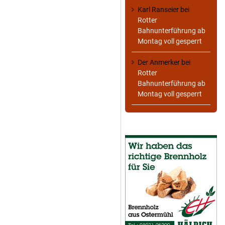
Karl Ranseier
bei
Rotter
Bahnunterführung ab
Montag voll gesperrt
Der Anmerker
bei
Rotter
Bahnunterführung ab
Montag voll gesperrt