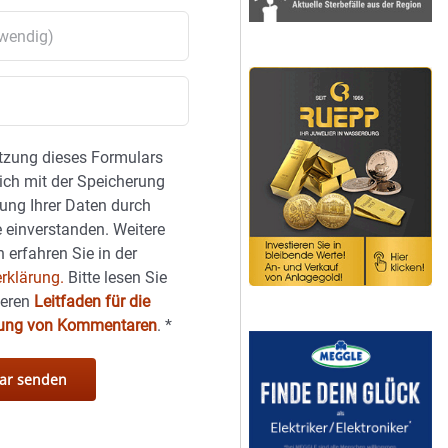
tzung dieses Formulars
sich mit der Speicherung
ung Ihrer Daten durch
 einverstanden. Weitere
 erfahren Sie in der
rklärung.
Bitte lesen Sie
seren
Leitfaden für die
hung von Kommentaren
.
*