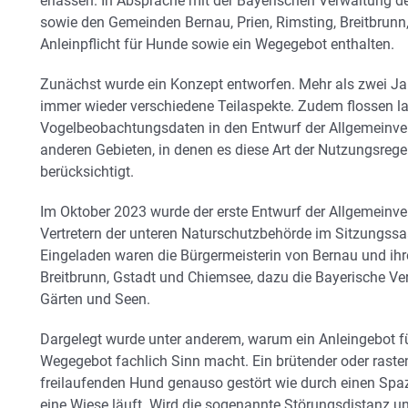
erlassen. In Absprache mit der Bayerischen Verwaltung de
sowie den Gemeinden Bernau, Prien, Rimsting, Breitbrunn
Anleinpflicht für Hunde sowie ein Wegegebot enthalten.
Zunächst wurde ein Konzept entworfen. Mehr als zwei Ja
immer wieder verschiedene Teilaspekte. Zudem flossen la
Vogelbeobachtungsdaten in den Entwurf der Allgemeinve
anderen Gebieten, in denen es diese Art der Nutzungsrege
berücksichtigt.
Im Oktober 2023 wurde der erste Entwurf der Allgemeinve
Vertretern der unteren Naturschutzbehörde im Sitzungssaa
Eingeladen waren die Bürgermeisterin von Bernau und ihre
Breitbrunn, Gstadt und Chiemsee, dazu die Bayerische Ver
Gärten und Seen.
Dargelegt wurde unter anderem, warum ein Anleingebot
Wegegebot fachlich Sinn macht. Ein brütender oder raste
freilaufenden Hund genauso gestört wie durch einen Spaz
eine Wiese läuft. Wird die sogenannte Störungsdistanz unt