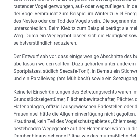
rastender Vogel gezwungen, auf- oder wegzufliegen. In d
der Vogel verbraucht zum Beispiel im Winter zu viel Ener
des Nestes oder der Tod des Vogels sein. Die sogenannte 
unterschiedlich. Beim Kiebitz zum Beispiel beträgt sie me
Weg. Durch ein Wegegebot lassen sich die Häufigkeit sowi
selbstverständlich reduzieren.
Der Entwurf sah vor, dass einige wenige Abschnitte des 
überlassen werden sollten. Dazu gehörten unter anderem 
Sportplatzes, südlich Seecafe-Toni), in Bernau ein Stich
und ein Parallelweg (am Mühlbach) sowie ein Seezugang 
Keinerlei Einschränkungen des Betretungsrechts waren i
Grundstückseigentümer, Flächenbewirtschafter, Pächter, 
Hafenanlagen, offiziell ausgewiesenen Badestellen oder 
Fraueninsel hätte die Allgemeinverfügung nicht gegolten, 
Krautinsel, kein Teil des Vogelschutzgebietes „Chiemseegeb
bestehenden Wegegebote auf der Herreninsel wären in die
Darüber hinaus gehende Pläne, wie das mutmaßliche Betre