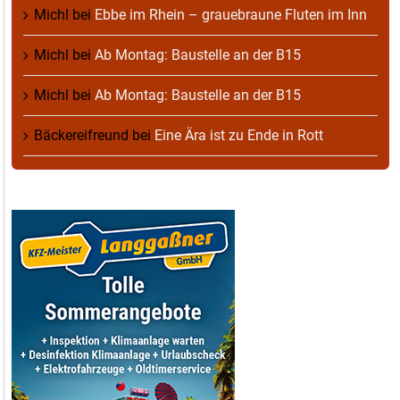
Michl
bei
Ebbe im Rhein – grauebraune Fluten im Inn
Michl
bei
Ab Montag: Baustelle an der B15
Michl
bei
Ab Montag: Baustelle an der B15
Bäckereifreund
bei
Eine Ära ist zu Ende in Rott