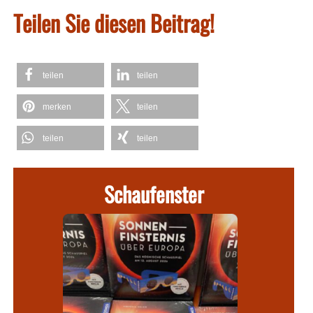
Teilen Sie diesen Beitrag!
teilen
teilen
merken
teilen
teilen
teilen
Schaufenster