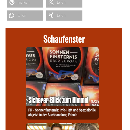
merken
teilen
teilen
teilen
Schaufenster