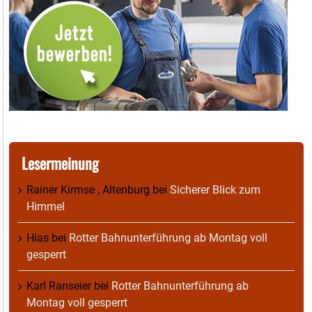
Lesermeinung
Rainer Kirmse , Altenburg
bei
Sicherer Blick zum
Himmel
Hias
bei
Rotter Bahnunterführung ab Montag voll
gesperrt
Karl Ranseier
bei
Rotter Bahnunterführung ab
Montag voll gesperrt