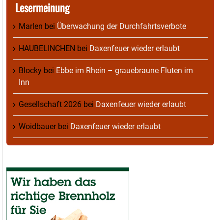
Lesermeinung
Marlen
bei
Überwachung der Durchfahrtsverbote
HAUBELINCHEN
bei
Daxenfeuer wieder erlaubt
Blocky
bei
Ebbe im Rhein – grauebraune Fluten im
Inn
Gesellschaft 2026
bei
Daxenfeuer wieder erlaubt
Woidbauer
bei
Daxenfeuer wieder erlaubt