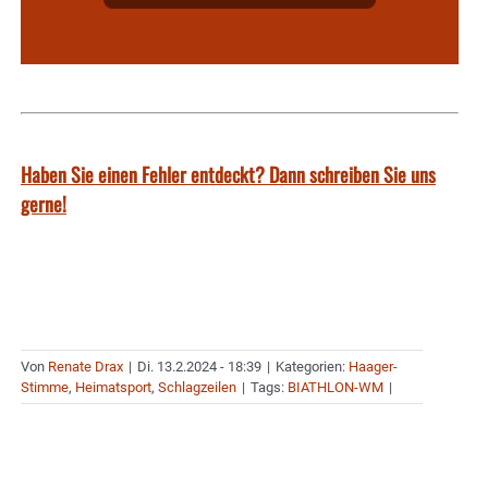
Haben Sie einen Fehler entdeckt? Dann schreiben Sie uns
gerne!
Von
Renate Drax
|
Di. 13.2.2024 - 18:39
|
Kategorien:
Haager-
Stimme
,
Heimatsport
,
Schlagzeilen
|
Tags:
BIATHLON-WM
|