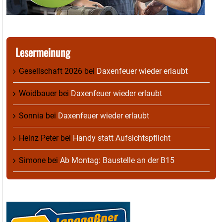
Lesermeinung
Gesellschaft 2026
bei
Daxenfeuer wieder erlaubt
Woidbauer
bei
Daxenfeuer wieder erlaubt
Sonnia
bei
Daxenfeuer wieder erlaubt
Heinz Peter
bei
Handy statt Aufsichtspflicht
Simone
bei
Ab Montag: Baustelle an der B15