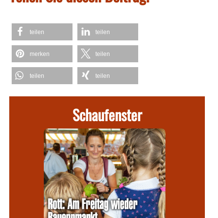
teilen
teilen
merken
teilen
teilen
teilen
Schaufenster