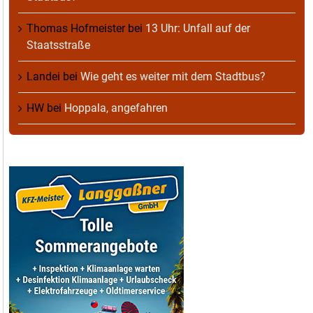
Thomas Hofmeister
bei
13 Uhr: Unfall auf der
Staatsstraße
Landei
bei
Wie geht es weiter mit dem Stadtbus?
HW
bei
Hoppala, angefahren