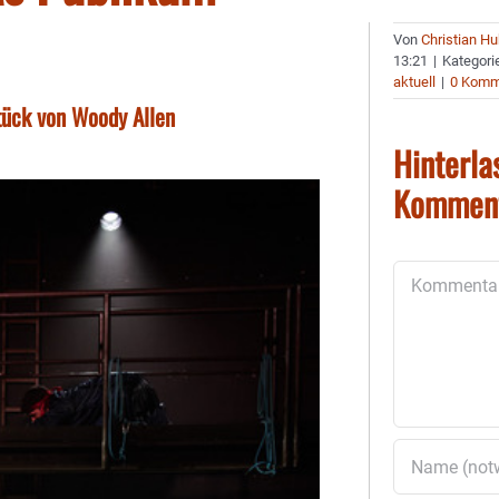
Von
Christian H
13:21
|
Kategori
aktuell
|
0 Komm
tück von Woody Allen
Hinterla
Kommen
Kommentar