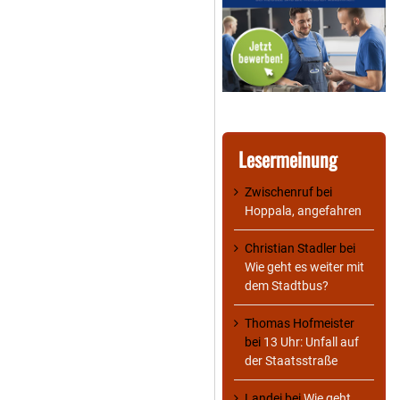
Lesermeinung
Zwischenruf
bei
Hoppala, angefahren
Christian Stadler
bei
Wie geht es weiter mit
dem Stadtbus?
Thomas Hofmeister
bei
13 Uhr: Unfall auf
der Staatsstraße
Landei
bei
Wie geht