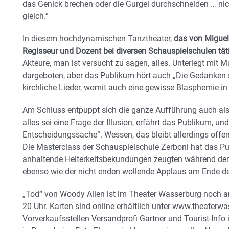
das Genick brechen oder die Gurgel durchschneiden … nich
gleich.“
In diesem hochdynamischen Tanztheater,
das von Miguel
Regisseur und Dozent bei diversen Schauspielschulen täti
Akteure, man ist versucht zu sagen, alles. Unterlegt mit 
dargeboten, aber das Publikum hört auch „Die Gedanken 
kirchliche Lieder, womit auch eine gewisse Blasphemie in
Am Schluss entpuppt sich die ganze Aufführung auch als T
alles sei eine Frage der Illusion, erfährt das Publikum, und
Entscheidungssache“. Wessen, das bleibt allerdings offen
Die Masterclass der Schauspielschule Zerboni hat das Pub
anhaltende Heiterkeitsbekundungen zeugten während der
ebenso wie der nicht enden wollende Applaus am Ende de
„Tod“ von Woody Allen ist im Theater Wasserburg noch a
20 Uhr. Karten sind online erhältlich unter www.theaterw
Vorverkaufsstellen Versandprofi Gartner und Tourist-Info