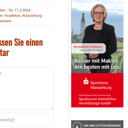
uber
|
So. 11.2.2024 -
en:
Feuilleton
,
Wasserburg
entare
ssen Sie einen
tar