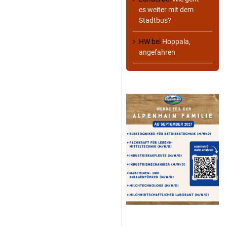
es weiter mit dem
Stadtbus?
HW
bei
Hoppala,
angefahren