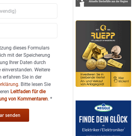
tzung dieses Formulars
sich mit der Speicherung
ung Ihrer Daten durch
 einverstanden. Weitere
 erfahren Sie in der
rklärung.
Bitte lesen Sie
seren
Leitfaden für die
hung von Kommentaren
.
*