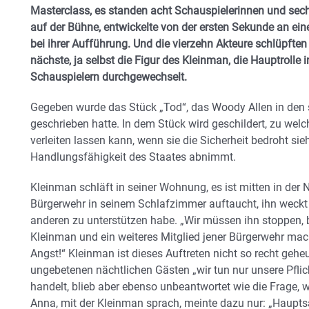
Masterclass, es standen acht Schauspielerinnen und sech
auf der Bühne, entwickelte von der ersten Sekunde an e
bei ihrer Aufführung. Und die vierzehn Akteure schlüpften 
nächste, ja selbst die Figur des Kleinman, die Hauptrolle
Schauspielern durchgewechselt.
Gegeben wurde das Stück „Tod“, das Woody Allen in den 
geschrieben hatte. In dem Stück wird geschildert, zu wel
verleiten lassen kann, wenn sie die Sicherheit bedroht sieh
Handlungsfähigkeit des Staates abnimmt.
Kleinman schläft in seiner Wohnung, es ist mitten in der N
Bürgerwehr in seinem Schlafzimmer auftaucht, ihn weckt 
anderen zu unterstützen habe. „Wir müssen ihn stoppen, b
Kleinman und ein weiteres Mitglied jener Bürgerwehr macht
Angst!“ Kleinman ist dieses Auftreten nicht so recht geheu
ungebetenen nächtlichen Gästen „wir tun nur unsere Pflich
handelt, blieb aber ebenso unbeantwortet wie die Frage, 
Anna, mit der Kleinman sprach, meinte dazu nur: „Haupts