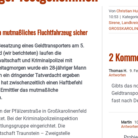
Von
Christian H
10:53
|
Kategori
Sirene
,
Landkrei
GROSSKAROLIN
ch mutmaßliches Fluchtfahrzeug sicher
Besatzung eines Geldtransporters am 5.
 (wir berichteten) laufen die
2 Komme
altschaft und Kriminalpolizei mit
eitagmorgen wurde ein 28-jähriger Mann
Thomas H.
9. F
ch ein dringender Tatverdacht ergeben
Antworten
hat zwischenzeitlich einen Haftbefehl
Gibts das n
 Ermittler das mutmaßliche
Geldtranspor
en.
fast nach De
in der Pfälzerstraße in Großkarolinenfeld
et. Bei der Kriminalpolizeiinspektion
Martin
10
lungsgruppe eingerichtet. Die
Antworte
schaft Traunstein – Zweigstelle
Probie