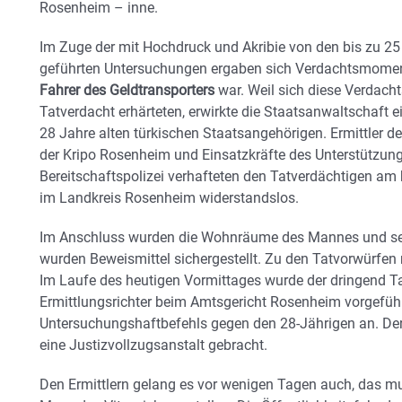
Rosenheim – inne.
Im Zuge der mit Hochdruck und Akribie von den bis zu 25 
geführten Untersuchungen ergaben sich Verdachtsmome
Fahrer des Geldtransporters
war. Weil sich diese Verdac
Tatverdacht erhärteten, erwirkte die Staatsanwaltschaft e
28 Jahre alten türkischen Staatsangehörigen. Ermittler
der Kripo Rosenheim und Einsatzkräfte des Unterstütz
Bereitschaftspolizei verhafteten den Tatverdächtigen a
im Landkreis Rosenheim widerstandslos.
Im Anschluss wurden die Wohnräume des Mannes und sei
wurden Beweismittel sichergestellt. Zu den Tatvorwürfen
Im Laufe des heutigen Vormittages wurde der dringend 
Ermittlungsrichter beim Amtsgericht Rosenheim vorgeführ
Untersuchungshaftbefehls gegen den 28-Jährigen an. Der
eine Justizvollzugsanstalt gebracht.
Den Ermittlern gelang es vor wenigen Tagen auch, das m