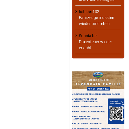
fish
bei
132
Fahrzeuge mussten
wieder umdrehen
Sonnia
bei
Daxenfeuer wieder
erlaubt