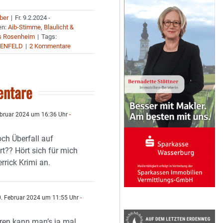
uber
|
Fr. 9.2.2024 -
en:
Aib-Stimme
,
Blaulicht &
s Rosenheim
|
Tags:
ENFELD
|
2 Kommentare
ntare
ebruar 2024 um 16:36 Uhr
-
och Überfall auf
t?? Hört sich für mich
rrick Krimi an.
. Februar 2024 um 11:55 Uhr
-
n
ren kann man’s ja mal…