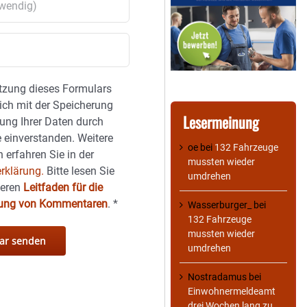
tzung dieses Formulars
sich mit der Speicherung
Lesermeinung
ung Ihrer Daten durch
 einverstanden. Weitere
oe
bei
132 Fahrzeuge
 erfahren Sie in der
mussten wieder
rklärung.
Bitte lesen Sie
umdrehen
seren
Leitfaden für die
hung von Kommentaren
.
*
Wasserburger_
bei
132 Fahrzeuge
mussten wieder
umdrehen
Nostradamus
bei
Einwohnermeldeamt
drei Wochen lang zu