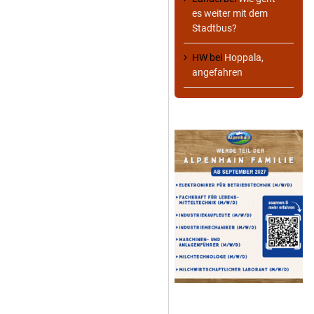
es weiter mit dem
Stadtbus?
HW
bei
Hoppala,
angefahren