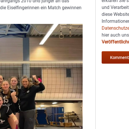
erklären Sie 
s Jahrgangs 2010 und jünger an das
und Verarbeit
 die Eiselfingerinnen ein Match gewinnen
diese Website
Informationen
Datenschutze
hier auch un
Veröffentlic