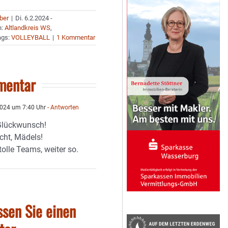
uber
|
Di. 6.2.2024 -
n:
Altlandkreis WS
,
ags:
VOLLEYBALL
|
1 Kommentar
mentar
2024 um 7:40 Uhr
- Antworten
Glückwunsch!
ht, Mädels!
 tolle Teams, weiter so.
ssen Sie einen