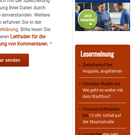
sich mit der Speicherung
ung Ihrer Daten durch
 einverstanden. Weitere
 erfahren Sie in der
rklärung.
Bitte lesen Sie
seren
Leitfaden für die
hung von Kommentaren
.
*
Lesermeinung
Zwischenruf
bei
Hoppala, angefahren
Christian Stadler
bei
Wie geht es weiter mit
dem Stadtbus?
Thomas Hofmeister
bei
13 Uhr: Unfall auf
der Staatsstraße
Landei
bei
Wie geht