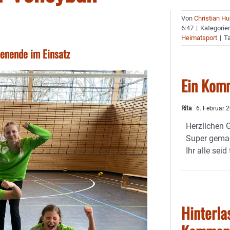
Von
Christian H
6:47
|
Kategorie
Heimatsport
|
T
enende im Einsatz
Ein Kom
Rita
6. Februar 
Herzlichen 
Super gemac
Ihr alle seid
Hinterla