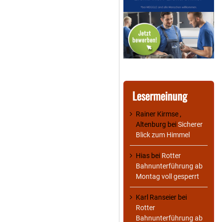
Lesermeinung
Rainer Kirmse ,
Altenburg
bei
Sicherer
Blick zum Himmel
Hias
bei
Rotter
Bahnunterführung ab
Montag voll gesperrt
Karl Ranseier
bei
Rotter
Bahnunterführung ab