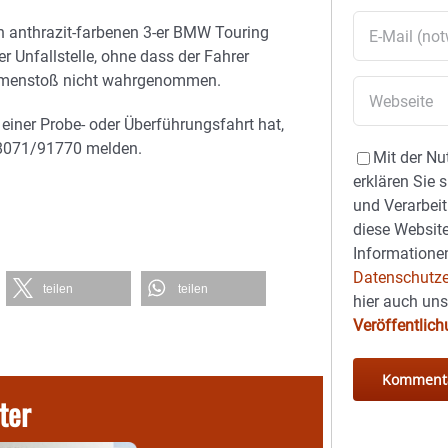
 anthrazit-farbenen 3-er BMW Touring
r Unfallstelle, ohne dass der Fahrer
ammenstoß nicht wahrgenommen.
 einer Probe- oder Überführungsfahrt hat,
n 08071/91770 melden.
Mit der Nu
erklären Sie 
und Verarbeit
diese Website
Informationen
Datenschutze
teilen
teilen
hier auch un
Veröffentlic
ter