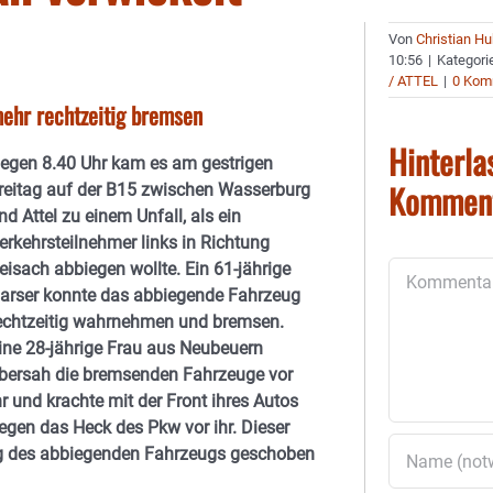
Von
Christian H
10:56
|
Kategori
/ ATTEL
|
0 Kom
mehr rechtzeitig bremsen
Hinterla
egen 8.40 Uhr kam es am gestrigen
Kommen
reitag auf der B15 zwischen Wasserburg
nd Attel zu einem Unfall, als ein
erkehrsteilnehmer links in Richtung
eisach abbiegen wollte. Ein 61-jährige
Kommentar
arser konnte das abbiegende Fahrzeug
echtzeitig wahrnehmen und bremsen.
ine 28-jährige Frau aus Neubeuern
bersah die bremsenden Fahrzeuge vor
hr und krachte mit der Front ihres Autos
egen das Heck des Pkw vor ihr. Dieser
g des abbiegenden Fahrzeugs geschoben