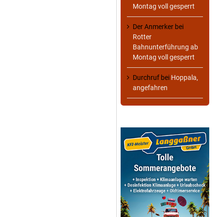
Montag voll gesperrt
Der Anmerker
bei
Rotter
Bahnunterführung ab
Montag voll gesperrt
Durchruf
bei
Hoppala,
angefahren