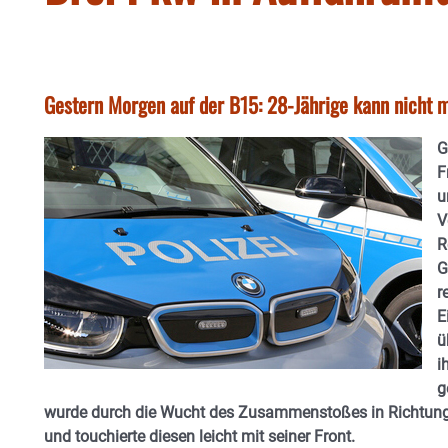
Gestern Morgen auf der B15: 28-Jährige kann nicht 
G
F
u
V
R
G
r
E
ü
i
g
wurde durch die Wucht des Zusammenstoßes in Richtun
und touchierte diesen leicht mit seiner Front.