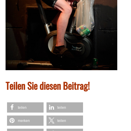
Teilen Sie diesen Beitrag!
teilen
teilen
merken
teilen