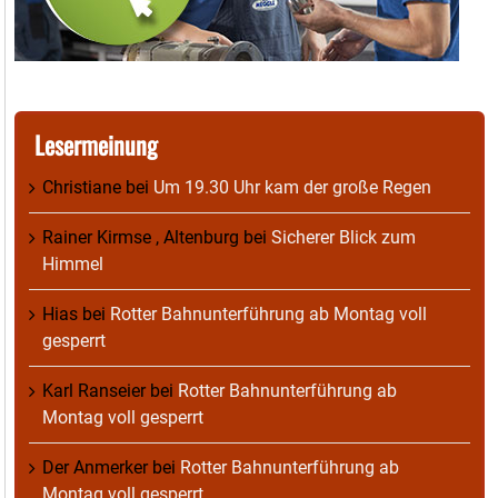
Lesermeinung
Christiane
bei
Um 19.30 Uhr kam der große Regen
Rainer Kirmse , Altenburg
bei
Sicherer Blick zum
Himmel
Hias
bei
Rotter Bahnunterführung ab Montag voll
gesperrt
Karl Ranseier
bei
Rotter Bahnunterführung ab
Montag voll gesperrt
Der Anmerker
bei
Rotter Bahnunterführung ab
Montag voll gesperrt