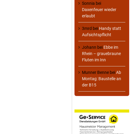
Sonnia
bei
Daxenfeuer wieder
erlaubt
3mrd
bei
Handy statt
Aufsichtspflicht
Johann
bei
Ebbe im
Rhein – grauebraune
Fluten im Inn
Munner Benne
bei
Ab
Montag: Baustelle an
der B15