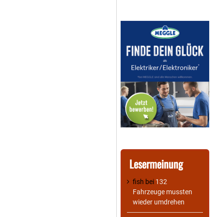
Lesermeinung
fish
bei
132
Fahrzeuge mussten
wieder umdrehen