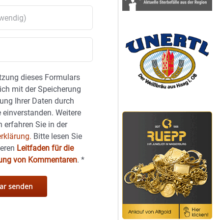
tzung dieses Formulars
sich mit der Speicherung
ung Ihrer Daten durch
 einverstanden. Weitere
 erfahren Sie in der
rklärung.
Bitte lesen Sie
seren
Leitfaden für die
hung von Kommentaren
.
*