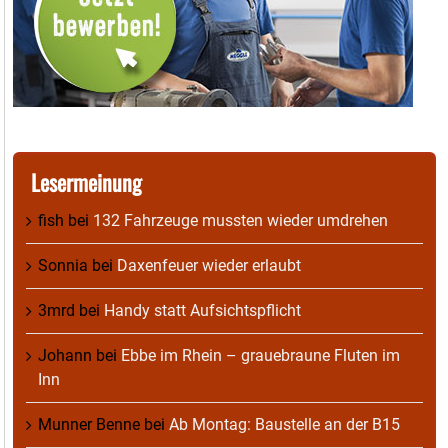
Lesermeinung
fish
bei
132 Fahrzeuge mussten wieder umdrehen
Sonnia
bei
Daxenfeuer wieder erlaubt
3mrd
bei
Handy statt Aufsichtspflicht
Johann
bei
Ebbe im Rhein – grauebraune Fluten im
Inn
Munner Benne
bei
Ab Montag: Baustelle an der B15