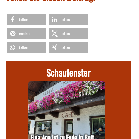
teilen
teilen
merken
teilen
teilen
teilen
Schaufenster